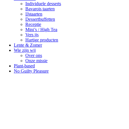
Individuele desserts
Bavarois taarten
IJstaarten
Dessertbuffetten
Receptie
Mini’s / High Tea
Vers ijs
Hartige producten
Lente & Zomer
Wie zijn wij
Over ons
Onze missie
Plant-based
No Guilty Pleasure