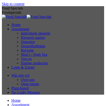
Skip to content
Food Specials
Foodspecials
Home
Assortiment
Individuele desserts
Bavarois taarten
IJstaarten
Dessertbuffetten
Receptie
Mini’s / High Tea
Vers ijs
Hartige producten
Lente & Zomer
Wie zijn wij
Over ons
Onze missie
Plant-based
No Guilty Pleasure
Home
Assortiment