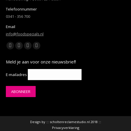
Telefoonnummer
0341 - 356 700
Email
info@foodspecials.nl
Vind ons op:
Facebook
YouTube
Linkedin
Instagram
page
page
page
page
Meld je aan voor onze nieuwsbrief!
opens
opens
opens
opens
in
in
in
in
E-mailadres
new
new
new
new
window
window
window
window
Design by :::
scholtenreclamestudio.nl
2018 :::
Privacyverklaring