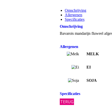
Omschrijving
Allergenen
Specificaties
Omschrijving
Bavarois mandarijn fluweel afge
Allergenen
MELK
EI
SOJA
Specificaties
TERUG