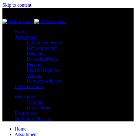
Skip to content
Food Specials
Foodspecials
Home
Assortiment
Individuele desserts
Bavarois taarten
IJstaarten
Dessertbuffetten
Receptie
Mini’s / High Tea
Vers ijs
Hartige producten
Lente & Zomer
Wie zijn wij
Over ons
Onze missie
Plant-based
No Guilty Pleasure
Home
Assortiment