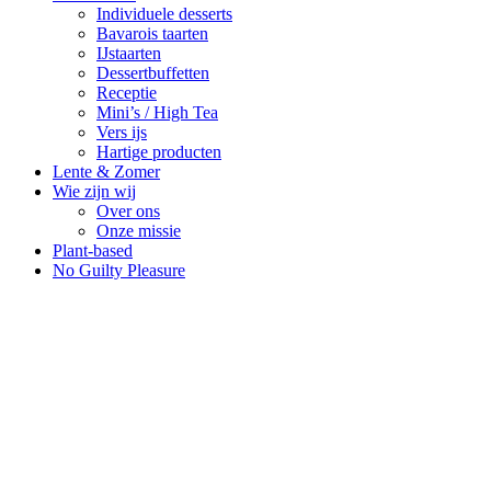
Individuele desserts
Bavarois taarten
IJstaarten
Dessertbuffetten
Receptie
Mini’s / High Tea
Vers ijs
Hartige producten
Lente & Zomer
Wie zijn wij
Over ons
Onze missie
Plant-based
No Guilty Pleasure