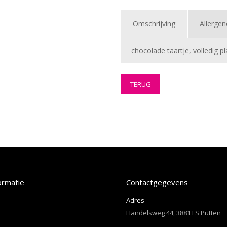
Omschrijving
Allerge
chocolade taartje, volledig pl
TERUG
ormatie
Contactgegevens
Adres
Handelsweg 44, 3881 LS Putten