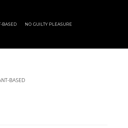
T-BASED
NO GUILTY PLEASURE
ANT-BASED