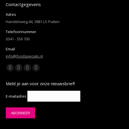
Contactgegevens
Adres
Handelsweg 44, 3881 LS Putten
Telefoonnummer
0341 - 356 700
Email
info@foodspecials.nl
Vind ons op:
Facebook
YouTube
Linkedin
Instagram
page
page
page
page
Meld je aan voor onze nieuwsbrief!
opens
opens
opens
opens
in
in
in
in
E-mailadres
new
new
new
new
window
window
window
window