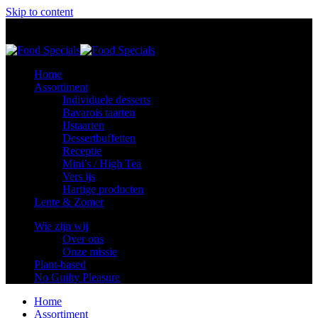
Skip to content
Food Specials
Foodspecials
Home
Assortiment
Individuele desserts
Bavarois taarten
IJstaarten
Dessertbuffetten
Receptie
Mini’s / High Tea
Vers ijs
Hartige producten
Lente & Zomer
Wie zijn wij
Over ons
Onze missie
Plant-based
No Guilty Pleasure
Home
Assortiment