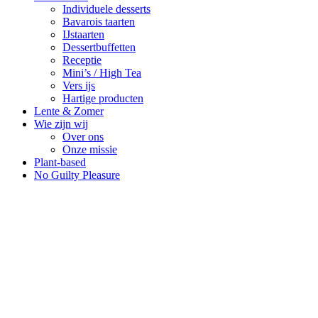
Individuele desserts
Bavarois taarten
IJstaarten
Dessertbuffetten
Receptie
Mini’s / High Tea
Vers ijs
Hartige producten
Lente & Zomer
Wie zijn wij
Over ons
Onze missie
Plant-based
No Guilty Pleasure