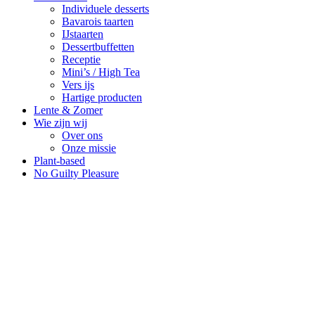
Individuele desserts
Bavarois taarten
IJstaarten
Dessertbuffetten
Receptie
Mini’s / High Tea
Vers ijs
Hartige producten
Lente & Zomer
Wie zijn wij
Over ons
Onze missie
Plant-based
No Guilty Pleasure