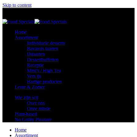
Skip to content
Food Specials
Foodspecials
Home
Assortiment
Individuele desserts
Bavarois taarten
IJstaarten
Dessertbuffetten
Receptie
Mini’s / High Tea
Vers ijs
Hartige producten
Lente & Zomer
Wie zijn wij
Over ons
Onze missie
Plant-based
No Guilty Pleasure
Home
Assortiment