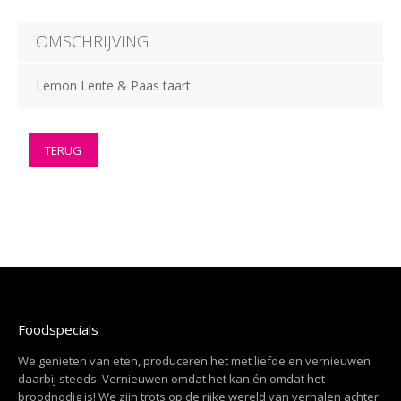
OMSCHRIJVING
Lemon Lente & Paas taart
TERUG
Foodspecials
We genieten van eten, produceren het met liefde en vernieuwen
daarbij steeds. Vernieuwen omdat het kan én omdat het
broodnodig is! We zijn trots op de rijke wereld van verhalen achter