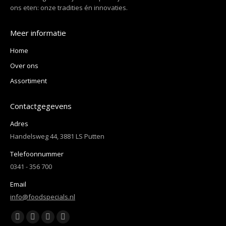
ons eten: onze tradities én innovaties.
Meer informatie
Home
Over ons
Assortiment
Contactgegevens
Adres
Handelsweg 44, 3881 LS Putten
Telefoonnummer
0341 - 356 700
Email
info@foodspecials.nl
Vind ons op:
Facebook
YouTube
Linkedin
Instagram