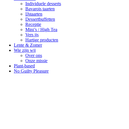
Individuele desserts
Bavarois taarten
IJstaarten
Dessertbuffetten
Receptie
Mini’s / High Tea
Vers ijs
Hartige producten
Lente & Zomer
Wie zijn wij
Over ons
Onze missie
Plant-based
No Guilty Pleasure