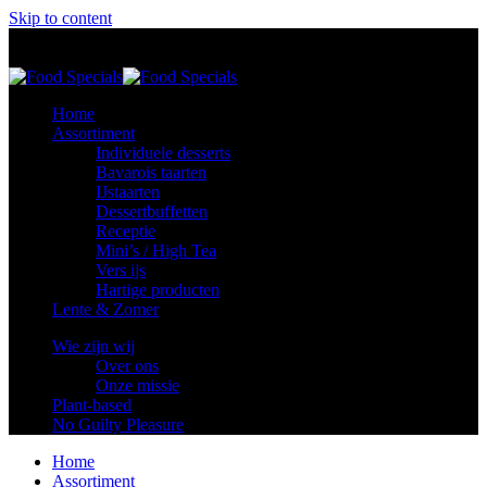
Skip to content
Food Specials
Foodspecials
Home
Assortiment
Individuele desserts
Bavarois taarten
IJstaarten
Dessertbuffetten
Receptie
Mini’s / High Tea
Vers ijs
Hartige producten
Lente & Zomer
Wie zijn wij
Over ons
Onze missie
Plant-based
No Guilty Pleasure
Home
Assortiment