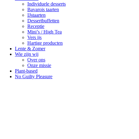
Individuele desserts
Bavarois taarten
IJstaarten
Dessertbuffetten
Receptie
Mini’s / High Tea
Vers ijs
Hartige producten
Lente & Zomer
Wie zijn wij
Over ons
Onze missie
Plant-based
No Guilty Pleasure