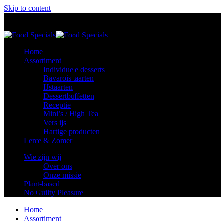
Skip to content
Food Specials
Foodspecials
Home
Assortiment
Individuele desserts
Bavarois taarten
IJstaarten
Dessertbuffetten
Receptie
Mini’s / High Tea
Vers ijs
Hartige producten
Lente & Zomer
Wie zijn wij
Over ons
Onze missie
Plant-based
No Guilty Pleasure
Home
Assortiment