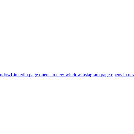
indow
Linkedin page opens in new window
Instagram page opens in n