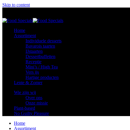
Skip to content
Food Specials
Foodspecials
Home
Assortiment
Individuele desserts
Bavarois taarten
IJstaarten
Dessertbuffetten
Receptie
Mini’s / High Tea
Vers ijs
Hartige producten
Lente & Zomer
Wie zijn wij
Over ons
Onze missie
Plant-based
No Guilty Pleasure
Home
Assortiment