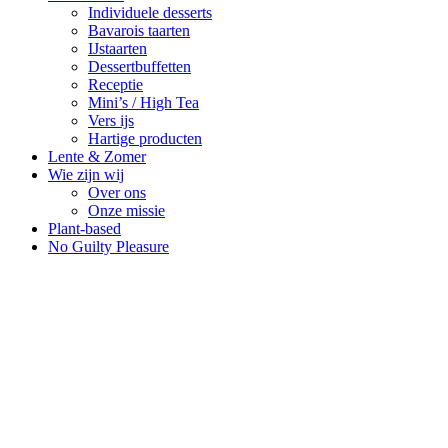
Individuele desserts
Bavarois taarten
IJstaarten
Dessertbuffetten
Receptie
Mini’s / High Tea
Vers ijs
Hartige producten
Lente & Zomer
Wie zijn wij
Over ons
Onze missie
Plant-based
No Guilty Pleasure