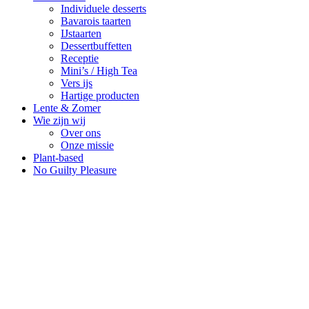
Individuele desserts
Bavarois taarten
IJstaarten
Dessertbuffetten
Receptie
Mini’s / High Tea
Vers ijs
Hartige producten
Lente & Zomer
Wie zijn wij
Over ons
Onze missie
Plant-based
No Guilty Pleasure