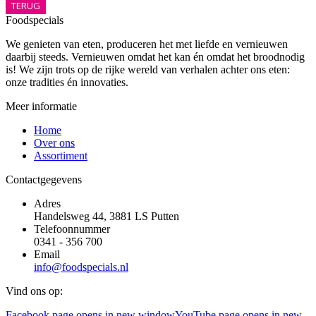
TERUG
Foodspecials
We genieten van eten, produceren het met liefde en vernieuwen
daarbij steeds. Vernieuwen omdat het kan én omdat het broodnodig
is! We zijn trots op de rijke wereld van verhalen achter ons eten:
onze tradities én innovaties.
Meer informatie
Home
Over ons
Assortiment
Contactgegevens
Adres
Handelsweg 44, 3881 LS Putten
Telefoonnummer
0341 - 356 700
Email
info@foodspecials.nl
Vind ons op:
Facebook page opens in new window
YouTube page opens in new