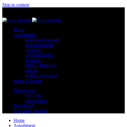
Skip to content
Food Specials
Foodspecials
Home
Assortiment
Individuele desserts
Bavarois taarten
IJstaarten
Dessertbuffetten
Receptie
Mini’s / High Tea
Vers ijs
Hartige producten
Lente & Zomer
Wie zijn wij
Over ons
Onze missie
Plant-based
No Guilty Pleasure
Home
Assortiment