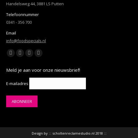
Handelsweg 44, 3881 LS Putten
Telefoonnummer
0341 - 356 700
Email
info@foodspecials.nl
Vind ons op:
Facebook
YouTube
Linkedin
Instagram
page
page
page
page
Meld je aan voor onze nieuwsbrief!
opens
opens
opens
opens
in
in
in
in
E-mailadres
new
new
new
new
window
window
window
window
Design by :::
scholtenreclamestudio.nl
2018 :::