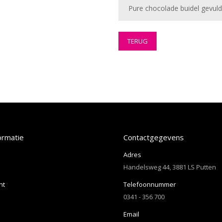
Pure chocolade buidel gevuld 
TERUG
ormatie
Contactgegevens
Adres
Handelsweg 44, 3881 LS Putten
nt
Telefoonnummer
0341 - 356 700
Email