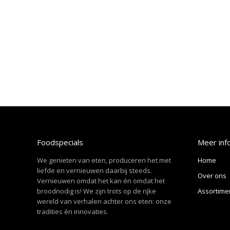
Foodspecials
Meer inf
We genieten van eten, produceren het met
Home
liefde en vernieuwen daarbij steeds.
Over ons
Vernieuwen omdat het kan én omdat het
broodnodig is! We zijn trots op de rijke
Assortime
wereld van verhalen achter ons eten: onze
tradities én innovaties.