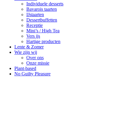
Individuele desserts
Bavarois taarten
IJstaarten
Dessertbuffetten
Receptie
Mini’s / High Tea
Vers ijs
Hartige producten
Lente & Zomer
Wie zijn wij
Over ons
Onze missie
Plant-based
No Guilty Pleasure