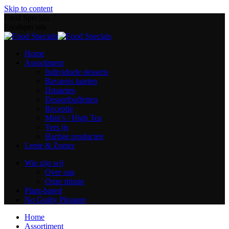
Skip to content
Food Specials
Foodspecials
Home
Assortiment
Individuele desserts
Bavarois taarten
IJstaarten
Dessertbuffetten
Receptie
Mini’s / High Tea
Vers ijs
Hartige producten
Lente & Zomer
Wie zijn wij
Over ons
Onze missie
Plant-based
No Guilty Pleasure
Home
Assortiment