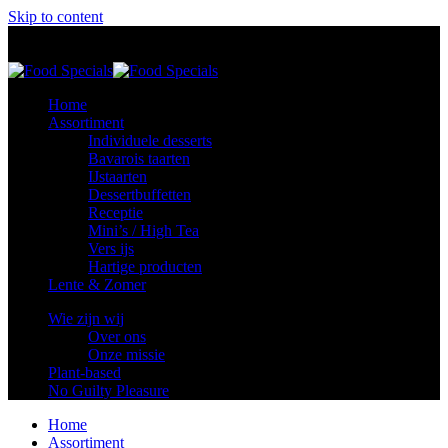
Skip to content
Food Specials
Foodspecials
Home
Assortiment
Individuele desserts
Bavarois taarten
IJstaarten
Dessertbuffetten
Receptie
Mini’s / High Tea
Vers ijs
Hartige producten
Lente & Zomer
Wie zijn wij
Over ons
Onze missie
Plant-based
No Guilty Pleasure
Home
Assortiment