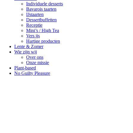
Individuele desserts
Bavarois taarten
IJstaarten
Dessertbuffetten
Receptie
Mini’s / High Tea
Vers ijs
Hartige producten
Lente & Zomer
Wie zijn wij
Over ons
Onze missie
Plant-based
No Guilty Pleasure