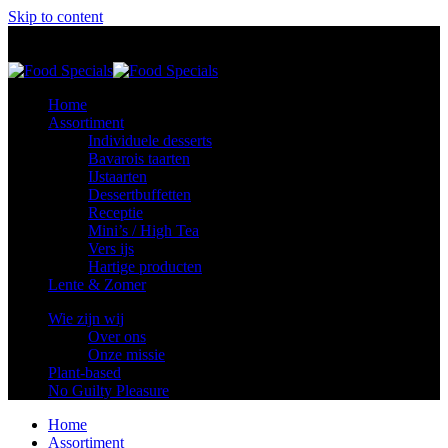
Skip to content
Food Specials
Foodspecials
Home
Assortiment
Individuele desserts
Bavarois taarten
IJstaarten
Dessertbuffetten
Receptie
Mini’s / High Tea
Vers ijs
Hartige producten
Lente & Zomer
Wie zijn wij
Over ons
Onze missie
Plant-based
No Guilty Pleasure
Home
Assortiment