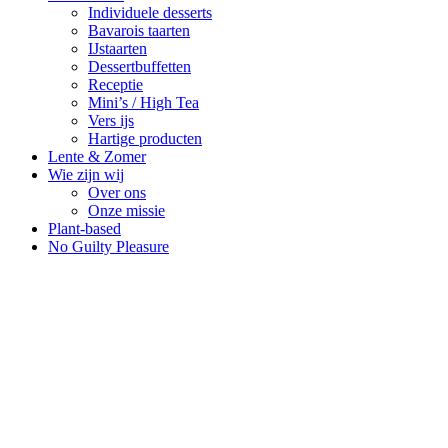
Individuele desserts
Bavarois taarten
IJstaarten
Dessertbuffetten
Receptie
Mini’s / High Tea
Vers ijs
Hartige producten
Lente & Zomer
Wie zijn wij
Over ons
Onze missie
Plant-based
No Guilty Pleasure