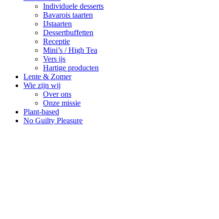
Individuele desserts
Bavarois taarten
IJstaarten
Dessertbuffetten
Receptie
Mini’s / High Tea
Vers ijs
Hartige producten
Lente & Zomer
Wie zijn wij
Over ons
Onze missie
Plant-based
No Guilty Pleasure