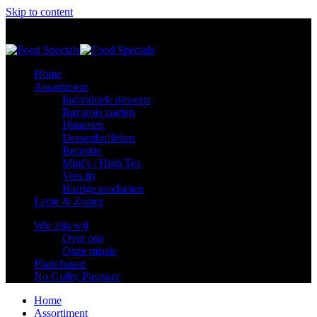
Skip to content
Food Specials
Foodspecials
Home
Assortiment
Individuele desserts
Bavarois taarten
IJstaarten
Dessertbuffetten
Receptie
Mini’s / High Tea
Vers ijs
Hartige producten
Lente & Zomer
Wie zijn wij
Over ons
Onze missie
Plant-based
No Guilty Pleasure
Home
Assortiment