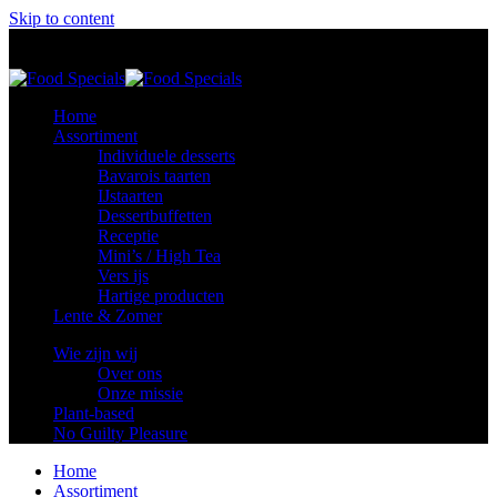
Skip to content
Food Specials
Foodspecials
Home
Assortiment
Individuele desserts
Bavarois taarten
IJstaarten
Dessertbuffetten
Receptie
Mini’s / High Tea
Vers ijs
Hartige producten
Lente & Zomer
Wie zijn wij
Over ons
Onze missie
Plant-based
No Guilty Pleasure
Home
Assortiment