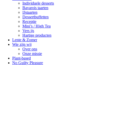
Individuele desserts
Bavarois taarten
IJstaarten
Dessertbuffetten
Receptie
Mini’s / High Tea
Vers ijs
Hartige producten
Lente & Zomer
Wie zijn wij
Over ons
Onze missie
Plant-based
No Guilty Pleasure